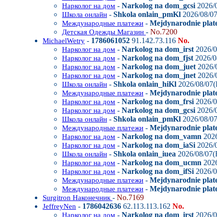
-
Narkolog na dom_gcsi
2026/0
Нарколог на дом
-
Shkola onlain_pmKl
2026/08/07
Школа онлайн
-
Mejdynarodnie plat
Международные платежи
-
No.7200
Детская Одежды Магазин
-
1786061052
91.142.73.116
No.
MichaelWetry
-
Narkolog na dom_irst
2026/0
Нарколог на дом
-
Narkolog na dom_fjst
2026/0
Нарколог на дом
-
Narkolog na dom_juet
2026/0
Нарколог на дом
-
Narkolog na dom_jnet
2026/0
Нарколог на дом
-
Shkola onlain_hiKl
2026/08/07(
Школа онлайн
-
Mejdynarodnie plate
Международные платежи
-
Narkolog na dom_frsi
2026/0
Нарколог на дом
-
Narkolog na dom_gcsi
2026/0
Нарколог на дом
-
Shkola onlain_pmKl
2026/08/07
Школа онлайн
-
Mejdynarodnie plat
Международные платежи
-
Narkolog na dom_vamn
2026
Нарколог на дом
-
Narkolog na dom_iaSi
2026/0
Нарколог на дом
-
Shkola onlain_iuea
2026/08/07(F
Школа онлайн
-
Narkolog na dom_ucmn
2026
Нарколог на дом
-
Narkolog na dom_ifSi
2026/0
Нарколог на дом
-
Mejdynarodnie plat
Международные платежи
-
Mejdynarodnie plate
Международные платежи
-
No.7169
Surgitron Наконечник
-
1786042636
62.113.113.162
No.
JeffreyNen
-
Narkolog na dom_irst
2026/0
Нарколог на дом