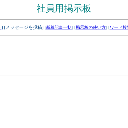
社員用掲示板
] [メッセージを投稿] [
] [
] [
ト
新着記事一括
掲示板の使い方
ワード検