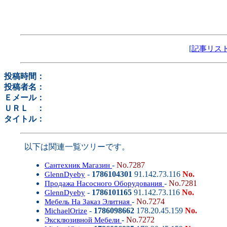
[
記事リス
投稿時間：
投稿者名：
Ｅメール：
ＵＲＬ ：
タイトル：
以下は関連一覧ツリーです。
-
No.7287
Сантехник Магазин
-
1786104301
91.142.73.116
No.
GlennDyeby
-
No.7281
Продажа Насосного Оборудования
-
1786101165
91.142.73.116
No.
GlennDyeby
-
No.7274
Мебель На Заказ Элитная
-
1786098662
178.20.45.159
No.
MichaelOrize
-
No.7272
Эксклюзивной Мебели