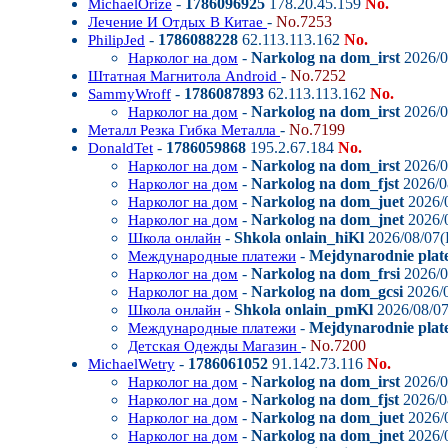
-
1786096925
178.20.45.159
No.
MichaelOrize
-
No.7253
Лечение И Отдых В Китае
-
1786088228
62.113.113.162
No.
PhilipJed
-
Narkolog na dom_irst
2026/0
Нарколог на дом
-
No.7252
Штатная Магнитола Android
-
1786087893
62.113.113.162
No.
SammyWroff
-
Narkolog na dom_irst
2026/0
Нарколог на дом
-
No.7199
Металл Резка Гибка Металла
-
1786059868
195.2.67.184
No.
DonaldTet
-
Narkolog na dom_irst
2026/0
Нарколог на дом
-
Narkolog na dom_fjst
2026/0
Нарколог на дом
-
Narkolog na dom_juet
2026/0
Нарколог на дом
-
Narkolog na dom_jnet
2026/0
Нарколог на дом
-
Shkola onlain_hiKl
2026/08/07(
Школа онлайн
-
Mejdynarodnie plate
Международные платежи
-
Narkolog na dom_frsi
2026/0
Нарколог на дом
-
Narkolog na dom_gcsi
2026/0
Нарколог на дом
-
Shkola onlain_pmKl
2026/08/07
Школа онлайн
-
Mejdynarodnie plat
Международные платежи
-
No.7200
Детская Одежды Магазин
-
1786061052
91.142.73.116
No.
MichaelWetry
-
Narkolog na dom_irst
2026/0
Нарколог на дом
-
Narkolog na dom_fjst
2026/0
Нарколог на дом
-
Narkolog na dom_juet
2026/0
Нарколог на дом
-
Narkolog na dom_jnet
2026/0
Нарколог на дом