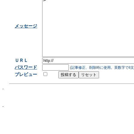
メッセージ
ＵＲＬ
パスワード
(記事修正、削除時に使用。英数字で8文
プレビュー
-
-