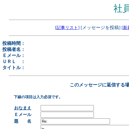
社
[
] [メッセージを投稿] [
記事リスト
新
投稿時間：
投稿者名：
Ｅメール：
ＵＲＬ ：
タイトル：
このメッセージに返信する
下線の項目は入力必須です。
おなまえ
Ｅメール
題 名