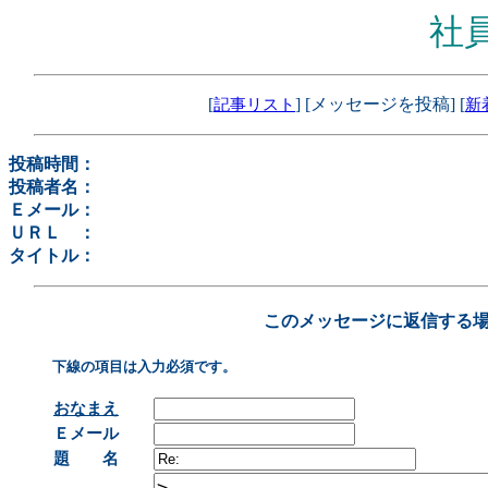
社
[
] [メッセージを投稿] [
記事リスト
新
投稿時間：
投稿者名：
Ｅメール：
ＵＲＬ ：
タイトル：
このメッセージに返信する
下線の項目は入力必須です。
おなまえ
Ｅメール
題 名