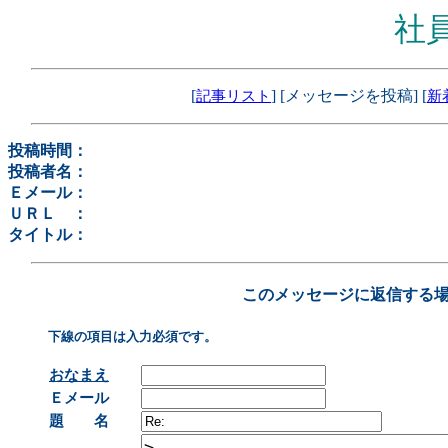
社
[
] [メッセージを投稿] [
記事リスト
新
投稿時間：
投稿者名：
Ｅメール：
ＵＲＬ ：
タイトル：
このメッセージに返信する
下線の項目は入力必須です。
おなまえ
Ｅメール
題 名