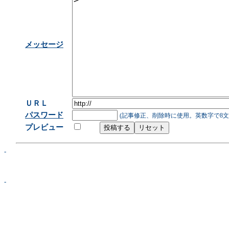
メッセージ
ＵＲＬ
パスワード
(記事修正、削除時に使用。英数字で8文
プレビュー
-
-