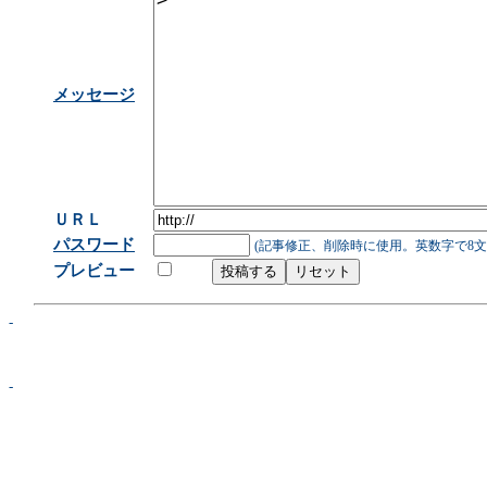
メッセージ
ＵＲＬ
パスワード
(記事修正、削除時に使用。英数字で8文
プレビュー
-
-