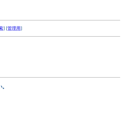
] [
]
索
管理用
い。