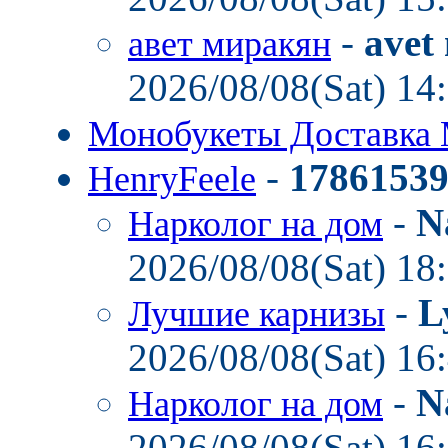
-
avet
авет миракян
2026/08/08(Sat) 14
Монобукеты Доставка
-
1786153
HenryFeele
-
N
Нарколог на дом
2026/08/08(Sat) 18
-
L
Лучшие карнизы
2026/08/08(Sat) 16
-
N
Нарколог на дом
2026/08/08(Sat) 16