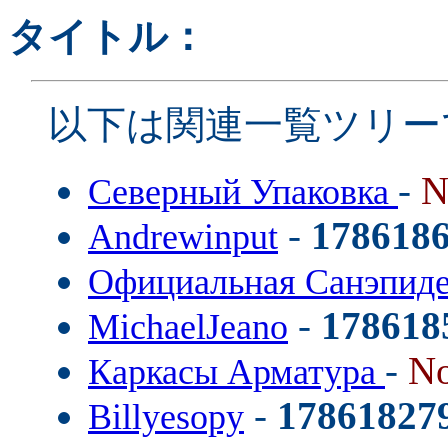
タイトル：
以下は関連一覧ツリー
-
N
Северный Упаковка
-
178618
Andrewinput
Официальная Санэпид
-
178618
MichaelJeano
-
No
Каркасы Арматура
-
17861827
Billyesopy