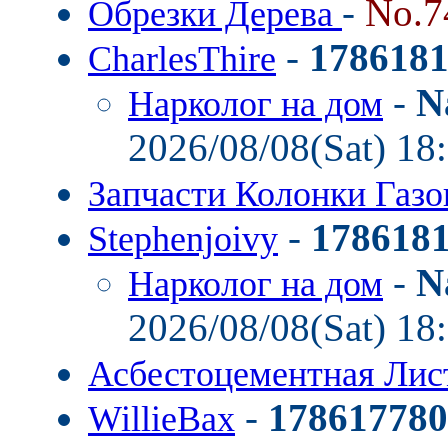
-
No.7
Обрезки Дерева
-
178618
CharlesThire
-
N
Нарколог на дом
2026/08/08(Sat) 18
Запчасти Колонки Газ
-
178618
Stephenjoivy
-
N
Нарколог на дом
2026/08/08(Sat) 18
Асбестоцементная Ли
-
178617780
WillieBax