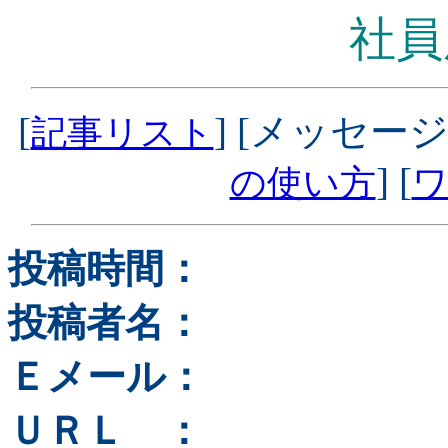
社員
[
] [メッセージ
記事リスト
] [
の使い方
ワ
投稿時間：
投稿者名：
Ｅメール：
ＵＲＬ ：