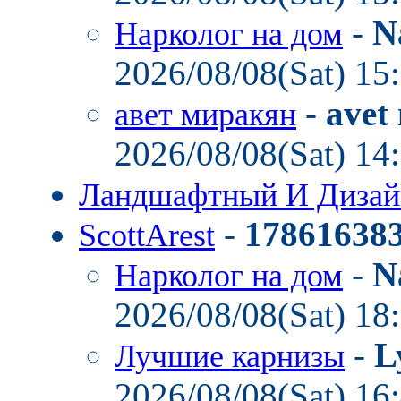
-
N
Нарколог на дом
2026/08/08(Sat) 15
-
avet
авет миракян
2026/08/08(Sat) 14
Ландшафтный И Диза
-
17861638
ScottArest
-
N
Нарколог на дом
2026/08/08(Sat) 18
-
L
Лучшие карнизы
2026/08/08(Sat) 16