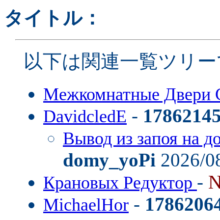
タイトル：
以下は関連一覧ツリー
Межкомнатные Двери 
-
1786214
DavidcledE
Вывод из запоя на д
domy_yoPi
2026/08
-
N
Крановых Редуктор
-
1786206
MichaelHor