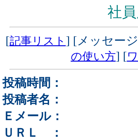
社員
[
] [メッセージ
記事リスト
] [
の使い方
ワ
投稿時間：
投稿者名：
Ｅメール：
ＵＲＬ ：