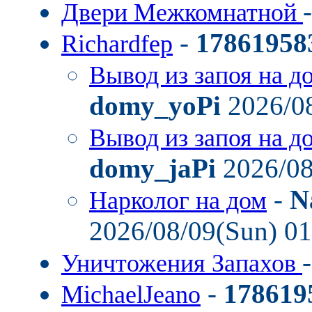
Двери Межкомнатной
-
17861958
Richardfep
Вывод из запоя на д
domy_yoPi
2026/08
Вывод из запоя на д
domy_jaPi
2026/08
-
N
Нарколог на дом
2026/08/09(Sun) 0
Уничтожения Запахов
-
178619
MichaelJeano