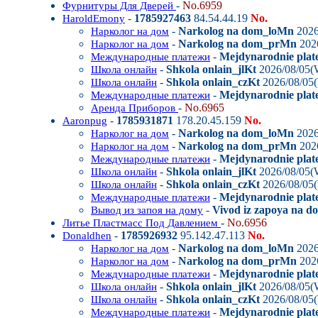
-
No.6959
Фурнитуры Для Дверей
-
1785927463
84.54.44.19
No.
HaroldEmony
-
Narkolog na dom_loMn
2026
Нарколог на дом
-
Narkolog na dom_prMn
202
Нарколог на дом
-
Mejdynarodnie plat
Международные платежи
-
Shkola onlain_jlKt
2026/08/05(
Школа онлайн
-
Shkola onlain_czKt
2026/08/05
Школа онлайн
-
Mejdynarodnie plat
Международные платежи
-
No.6965
Аренда Приборов
-
1785931871
178.20.45.159
No.
Aaronpug
-
Narkolog na dom_loMn
2026
Нарколог на дом
-
Narkolog na dom_prMn
202
Нарколог на дом
-
Mejdynarodnie plat
Международные платежи
-
Shkola onlain_jlKt
2026/08/05(
Школа онлайн
-
Shkola onlain_czKt
2026/08/05
Школа онлайн
-
Mejdynarodnie plat
Международные платежи
-
Vivod iz zapoya na 
Вывод из запоя на дому
-
No.6956
Литье Пластмасс Под Давлением
-
1785926932
95.142.47.113
No.
Donaldhen
-
Narkolog na dom_loMn
2026
Нарколог на дом
-
Narkolog na dom_prMn
202
Нарколог на дом
-
Mejdynarodnie plat
Международные платежи
-
Shkola onlain_jlKt
2026/08/05(
Школа онлайн
-
Shkola onlain_czKt
2026/08/05
Школа онлайн
-
Mejdynarodnie plat
Международные платежи