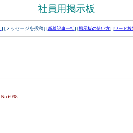
社員用掲示板
] [メッセージを投稿] [
] [
] [
ト
新着記事一括
掲示板の使い方
ワード検
-
No.6998