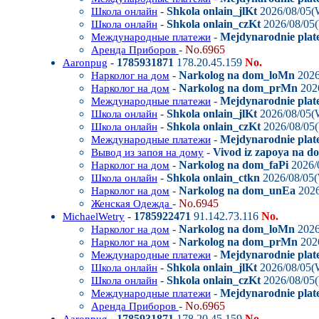
-
Shkola onlain_jlKt
2026/08/05(
Школа онлайн
-
Shkola onlain_czKt
2026/08/05
Школа онлайн
-
Mejdynarodnie plat
Международные платежи
-
No.6965
Аренда Приборов
-
1785931871
178.20.45.159
No.
Aaronpug
-
Narkolog na dom_loMn
2026
Нарколог на дом
-
Narkolog na dom_prMn
202
Нарколог на дом
-
Mejdynarodnie plat
Международные платежи
-
Shkola onlain_jlKt
2026/08/05(
Школа онлайн
-
Shkola onlain_czKt
2026/08/05
Школа онлайн
-
Mejdynarodnie plat
Международные платежи
-
Vivod iz zapoya na 
Вывод из запоя на дому
-
Narkolog na dom_faPi
2026/
Нарколог на дом
-
Shkola onlain_ctkn
2026/08/05
Школа онлайн
-
Narkolog na dom_unEa
2026
Нарколог на дом
-
No.6945
Женская Одежда
-
1785922471
91.142.73.116
No.
MichaelWetry
-
Narkolog na dom_loMn
2026
Нарколог на дом
-
Narkolog na dom_prMn
202
Нарколог на дом
-
Mejdynarodnie plat
Международные платежи
-
Shkola onlain_jlKt
2026/08/05(
Школа онлайн
-
Shkola onlain_czKt
2026/08/05
Школа онлайн
-
Mejdynarodnie plat
Международные платежи
-
No.6965
Аренда Приборов
-
1785931871
178.20.45.159
No.