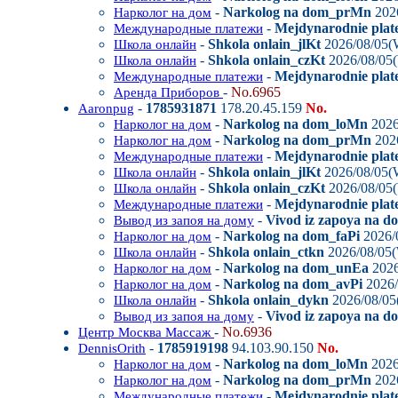
-
Narkolog na dom_prMn
202
Нарколог на дом
-
Mejdynarodnie plat
Международные платежи
-
Shkola onlain_jlKt
2026/08/05(
Школа онлайн
-
Shkola onlain_czKt
2026/08/05
Школа онлайн
-
Mejdynarodnie plat
Международные платежи
-
No.6965
Аренда Приборов
-
1785931871
178.20.45.159
No.
Aaronpug
-
Narkolog na dom_loMn
2026
Нарколог на дом
-
Narkolog na dom_prMn
202
Нарколог на дом
-
Mejdynarodnie plat
Международные платежи
-
Shkola onlain_jlKt
2026/08/05(
Школа онлайн
-
Shkola onlain_czKt
2026/08/05
Школа онлайн
-
Mejdynarodnie plat
Международные платежи
-
Vivod iz zapoya na 
Вывод из запоя на дому
-
Narkolog na dom_faPi
2026/
Нарколог на дом
-
Shkola onlain_ctkn
2026/08/05
Школа онлайн
-
Narkolog na dom_unEa
2026
Нарколог на дом
-
Narkolog na dom_avPi
2026/
Нарколог на дом
-
Shkola onlain_dykn
2026/08/05
Школа онлайн
-
Vivod iz zapoya na 
Вывод из запоя на дому
-
No.6936
Центр Москва Массаж
-
1785919198
94.103.90.150
No.
DennisOrith
-
Narkolog na dom_loMn
2026
Нарколог на дом
-
Narkolog na dom_prMn
202
Нарколог на дом
-
Mejdynarodnie plat
Международные платежи