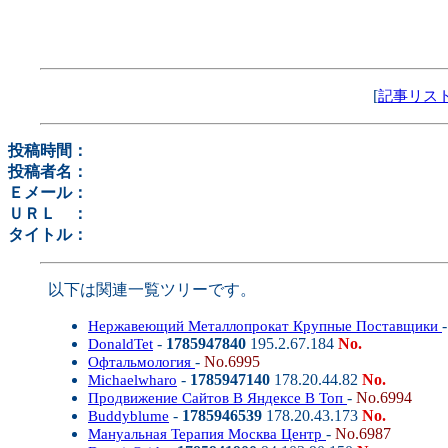
[
記事リス
投稿時間：
投稿者名：
Ｅメール：
ＵＲＬ ：
タイトル：
以下は関連一覧ツリーです。
Нержавеющий Металлопрокат Крупные Поставщики
-
1785947840
195.2.67.184
No.
DonaldTet
-
No.6995
Офтальмология
-
1785947140
178.20.44.82
No.
Michaelwharo
-
No.6994
Продвижение Сайтов В Яндексе В Топ
-
1785946539
178.20.43.173
No.
Buddyblume
-
No.6987
Мануальная Терапия Москва Центр