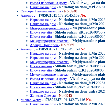
-
Vivod iz zapoya na 
Вывод из запоя на дому
-
Narkolog na dom_faPi
2026/
Нарколог на дом
-
No.6940
Сенсоры Газоанализатора
-
1785921011
178.20.45.159
No.
Aaronpug
-
Narkolog na dom_loMn
2026
Нарколог на дом
-
Narkolog na dom_prMn
202
Нарколог на дом
-
Mejdynarodnie plat
Международные платежи
-
Shkola onlain_jlKt
2026/08/05(
Школа онлайн
-
Shkola onlain_czKt
2026/08/05
Школа онлайн
-
Mejdynarodnie plat
Международные платежи
-
No.6965
Аренда Приборов
-
1785931871
178.20.45.159
No.
Aaronpug
-
Narkolog na dom_loMn
2026
Нарколог на дом
-
Narkolog na dom_prMn
202
Нарколог на дом
-
Mejdynarodnie plat
Международные платежи
-
Shkola onlain_jlKt
2026/08/05(
Школа онлайн
-
Shkola onlain_czKt
2026/08/05
Школа онлайн
-
Mejdynarodnie plat
Международные платежи
-
Vivod iz zapoya na 
Вывод из запоя на дому
-
Narkolog na dom_faPi
2026/
Нарколог на дом
-
Shkola onlain_ctkn
2026/08/05
Школа онлайн
-
Narkolog na dom_unEa
2026
Нарколог на дом
-
No.6945
Женская Одежда
-
1785922471
91.142.73.116
No.
MichaelWetry
-
Narkolog na dom_loMn
2026
Нарколог на дом