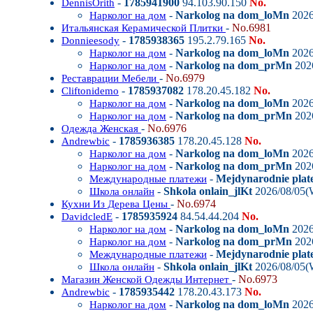
-
1785941900
94.103.90.150
No.
DennisOrith
-
Narkolog na dom_loMn
2026
Нарколог на дом
-
No.6981
Итальянская Керамической Плитки
-
1785938365
195.2.79.165
No.
Donnieesody
-
Narkolog na dom_loMn
2026
Нарколог на дом
-
Narkolog na dom_prMn
202
Нарколог на дом
-
No.6979
Реставрации Мебели
-
1785937082
178.20.45.182
No.
Cliftonidemo
-
Narkolog na dom_loMn
2026
Нарколог на дом
-
Narkolog na dom_prMn
202
Нарколог на дом
-
No.6976
Одежда Женская
-
1785936385
178.20.45.128
No.
Andrewbic
-
Narkolog na dom_loMn
2026
Нарколог на дом
-
Narkolog na dom_prMn
202
Нарколог на дом
-
Mejdynarodnie plat
Международные платежи
-
Shkola onlain_jlKt
2026/08/05(
Школа онлайн
-
No.6974
Кухни Из Дерева Цены
-
1785935924
84.54.44.204
No.
DavidcledE
-
Narkolog na dom_loMn
2026
Нарколог на дом
-
Narkolog na dom_prMn
202
Нарколог на дом
-
Mejdynarodnie plat
Международные платежи
-
Shkola onlain_jlKt
2026/08/05(
Школа онлайн
-
No.6973
Магазин Женской Одежды Интернет
-
1785935442
178.20.43.173
No.
Andrewbic
-
Narkolog na dom_loMn
2026
Нарколог на дом