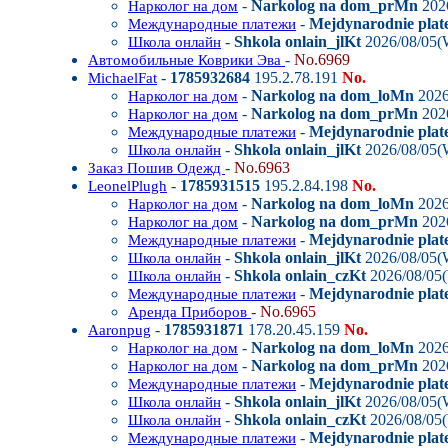
-
Narkolog na dom_prMn
202
Нарколог на дом
-
Mejdynarodnie plat
Международные платежи
-
Shkola onlain_jlKt
2026/08/05(
Школа онлайн
-
No.6969
Автомобильные Коврики Эва
-
1785932684
195.2.78.191
No.
MichaelFat
-
Narkolog na dom_loMn
2026
Нарколог на дом
-
Narkolog na dom_prMn
202
Нарколог на дом
-
Mejdynarodnie plat
Международные платежи
-
Shkola onlain_jlKt
2026/08/05(
Школа онлайн
-
No.6963
Заказ Пошив Одежд
-
1785931515
195.2.84.198
No.
LeonelPlugh
-
Narkolog na dom_loMn
2026
Нарколог на дом
-
Narkolog na dom_prMn
202
Нарколог на дом
-
Mejdynarodnie plat
Международные платежи
-
Shkola onlain_jlKt
2026/08/05(
Школа онлайн
-
Shkola onlain_czKt
2026/08/05
Школа онлайн
-
Mejdynarodnie plat
Международные платежи
-
No.6965
Аренда Приборов
-
1785931871
178.20.45.159
No.
Aaronpug
-
Narkolog na dom_loMn
2026
Нарколог на дом
-
Narkolog na dom_prMn
202
Нарколог на дом
-
Mejdynarodnie plat
Международные платежи
-
Shkola onlain_jlKt
2026/08/05(
Школа онлайн
-
Shkola onlain_czKt
2026/08/05
Школа онлайн
-
Mejdynarodnie plat
Международные платежи