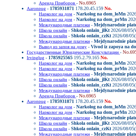
-
No.6965
Аренда Приборов
-
1785931871
178.20.45.159
No.
Aaronpug
-
Narkolog na dom_loMn
2026
Нарколог на дом
-
Narkolog na dom_prMn
202
Нарколог на дом
-
Mejdynarodnie plat
Международные платежи
-
Shkola onlain_jlKt
2026/08/05(
Школа онлайн
-
Shkola onlain_czKt
2026/08/05
Школа онлайн
-
Mejdynarodnie plat
Международные платежи
-
Vivod iz zapoya na 
Вывод из запоя на дому
-
No.69
Государственные Юридические Консультации
-
1785925565
195.2.79.165
No.
Irvinglug
-
Narkolog na dom_loMn
2026
Нарколог на дом
-
Narkolog na dom_prMn
202
Нарколог на дом
-
Mejdynarodnie plat
Международные платежи
-
Shkola onlain_jlKt
2026/08/05(
Школа онлайн
-
Shkola onlain_czKt
2026/08/05
Школа онлайн
-
Mejdynarodnie plat
Международные платежи
-
No.6965
Аренда Приборов
-
1785931871
178.20.45.159
No.
Aaronpug
-
Narkolog na dom_loMn
2026
Нарколог на дом
-
Narkolog na dom_prMn
202
Нарколог на дом
-
Mejdynarodnie plat
Международные платежи
-
Shkola onlain_jlKt
2026/08/05(
Школа онлайн
-
Shkola onlain_czKt
2026/08/05
Школа онлайн
-
Mejdynarodnie plat
Международные платежи