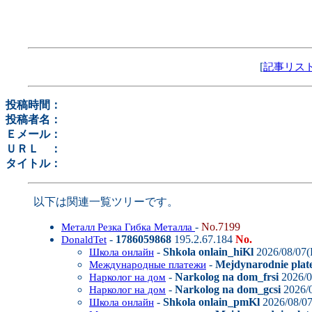
[
記事リス
投稿時間：
投稿者名：
Ｅメール：
ＵＲＬ ：
タイトル：
以下は関連一覧ツリーです。
-
No.7199
Металл Резка Гибка Металла
-
1786059868
195.2.67.184
No.
DonaldTet
-
Shkola onlain_hiKl
2026/08/07(
Школа онлайн
-
Mejdynarodnie plate
Международные платежи
-
Narkolog na dom_frsi
2026/0
Нарколог на дом
-
Narkolog na dom_gcsi
2026/0
Нарколог на дом
-
Shkola onlain_pmKl
2026/08/07
Школа онлайн