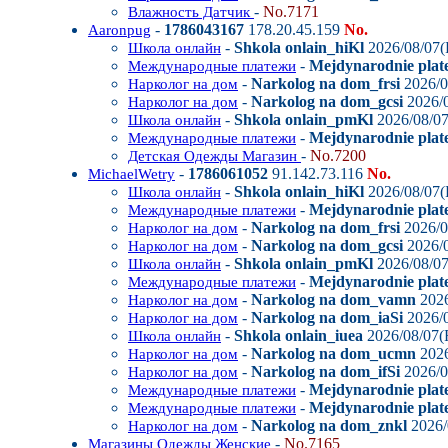
-
No.7171
Влажность Датчик
-
1786043167
178.20.45.159
No.
Aaronpug
-
Shkola onlain_hiKl
2026/08/07(
Школа онлайн
-
Mejdynarodnie plate
Международные платежи
-
Narkolog na dom_frsi
2026/0
Нарколог на дом
-
Narkolog na dom_gcsi
2026/0
Нарколог на дом
-
Shkola onlain_pmKl
2026/08/07
Школа онлайн
-
Mejdynarodnie plat
Международные платежи
-
No.7200
Детская Одежды Магазин
-
1786061052
91.142.73.116
No.
MichaelWetry
-
Shkola onlain_hiKl
2026/08/07(
Школа онлайн
-
Mejdynarodnie plate
Международные платежи
-
Narkolog na dom_frsi
2026/0
Нарколог на дом
-
Narkolog na dom_gcsi
2026/0
Нарколог на дом
-
Shkola onlain_pmKl
2026/08/07
Школа онлайн
-
Mejdynarodnie plat
Международные платежи
-
Narkolog na dom_vamn
2026
Нарколог на дом
-
Narkolog na dom_iaSi
2026/0
Нарколог на дом
-
Shkola onlain_iuea
2026/08/07(F
Школа онлайн
-
Narkolog na dom_ucmn
2026
Нарколог на дом
-
Narkolog na dom_ifSi
2026/0
Нарколог на дом
-
Mejdynarodnie plat
Международные платежи
-
Mejdynarodnie plate
Международные платежи
-
Narkolog na dom_znkl
2026/
Нарколог на дом
-
No.7165
Магазины Одежды Женские