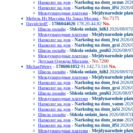
-
Narkolog na dom_ucmn
2026
Нарколог на дом
-
Narkolog na dom_ifSi
2026/0
Нарколог на дом
-
Mejdynarodnie plat
Международные платежи
-
No.7175
Мебель Из Массива На Заказ Москва
-
1786044626
178.20.44.82
No.
DavidcledE
-
Shkola onlain_hiKl
2026/08/07(
Школа онлайн
-
Mejdynarodnie plate
Международные платежи
-
Narkolog na dom_frsi
2026/0
Нарколог на дом
-
Narkolog na dom_gcsi
2026/0
Нарколог на дом
-
Shkola onlain_pmKl
2026/08/07
Школа онлайн
-
Mejdynarodnie plat
Международные платежи
-
No.7200
Детская Одежды Магазин
-
1786061052
91.142.73.116
No.
MichaelWetry
-
Shkola onlain_hiKl
2026/08/07(
Школа онлайн
-
Mejdynarodnie plate
Международные платежи
-
Narkolog na dom_frsi
2026/0
Нарколог на дом
-
Narkolog na dom_gcsi
2026/0
Нарколог на дом
-
Shkola onlain_pmKl
2026/08/07
Школа онлайн
-
Mejdynarodnie plat
Международные платежи
-
Narkolog na dom_vamn
2026
Нарколог на дом
-
Narkolog na dom_iaSi
2026/0
Нарколог на дом
-
Shkola onlain_iuea
2026/08/07(F
Школа онлайн
-
Narkolog na dom_ucmn
2026
Нарколог на дом
-
Narkolog na dom_ifSi
2026/0
Нарколог на дом
-
Mejdynarodnie plat
Международные платежи