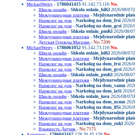
-
1786041415
91.142.73.116
No.
MichaelWetry
-
Shkola onlain_hiKl
2026/08/07(
Школа онлайн
-
Mejdynarodnie plate
Международные платежи
-
Narkolog na dom_frsi
2026/0
Нарколог на дом
-
Narkolog na dom_gcsi
2026/0
Нарколог на дом
-
Shkola onlain_pmKl
2026/08/07
Школа онлайн
-
Mejdynarodnie plat
Международные платежи
-
No.7200
Детская Одежды Магазин
-
1786061052
91.142.73.116
No.
MichaelWetry
-
Shkola onlain_hiKl
2026/08/07(
Школа онлайн
-
Mejdynarodnie plate
Международные платежи
-
Narkolog na dom_frsi
2026/0
Нарколог на дом
-
Narkolog na dom_gcsi
2026/0
Нарколог на дом
-
Shkola onlain_pmKl
2026/08/07
Школа онлайн
-
Mejdynarodnie plat
Международные платежи
-
Narkolog na dom_vamn
2026
Нарколог на дом
-
Narkolog na dom_iaSi
2026/0
Нарколог на дом
-
Shkola onlain_iuea
2026/08/07(F
Школа онлайн
-
Narkolog na dom_ucmn
2026
Нарколог на дом
-
Narkolog na dom_ifSi
2026/0
Нарколог на дом
-
Mejdynarodnie plat
Международные платежи
-
Mejdynarodnie plate
Международные платежи
-
Narkolog na dom_znkl
2026/
Нарколог на дом
-
No.7171
Влажность Датчик
-
1786043167
178.20.45.159
No.
Aaronpug