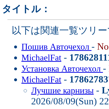
タイトル：
以下は関連一覧ツリー
-
No
Пошив Авточехол
-
17862811
MichaelFat
-
Установка Авточехол
-
17862783
MichaelFat
-
L
Лучшие карнизы
2026/08/09(Sun) 2