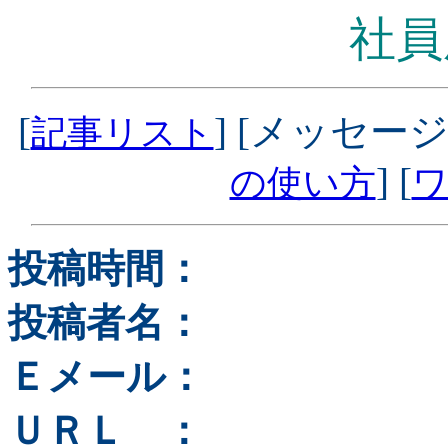
社員
[
] [メッセージ
記事リスト
] [
の使い方
ワ
投稿時間：
投稿者名：
Ｅメール：
ＵＲＬ ：