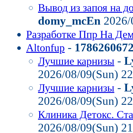
Вывод из запоя на д
domy_mcEn
2026/
Разработке Ппр На Де
-
178626067
Altonfup
-
L
Лучшие карнизы
2026/08/09(Sun) 2
-
L
Лучшие карнизы
2026/08/09(Sun) 2
Клиника Детокс. Ст
2026/08/09(Sun) 2