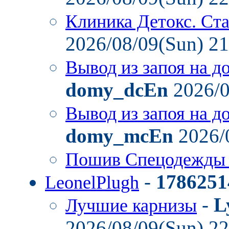
Клиника Детокс. Ст
2026/08/09(Sun) 2
Вывод из запоя на д
domy_dcEn
2026/0
Вывод из запоя на д
domy_mcEn
2026/
Пошив Спецодежды
-
1786251
LeonelPlugh
-
L
Лучшие карнизы
2026/08/09(Sun) 2