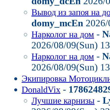
domy_dcEn
2026/0
Вывод из запоя на д
domy_mcEn
2026/
-
N
Нарколог на дом
2026/08/09(Sun) 1
-
N
Нарколог на дом
2026/08/09(Sun) 1
Экипировка Мотоцикл
-
17862482
DonaldVix
-
L
Лучшие карнизы