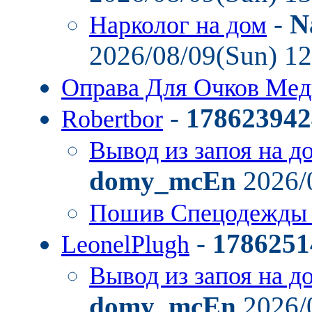
-
N
Нарколог на дом
2026/08/09(Sun) 1
Оправа Для Очков Ме
-
178623942
Robertbor
Вывод из запоя на д
domy_mcEn
2026/
Пошив Спецодежды
-
1786251
LeonelPlugh
Вывод из запоя на д
domy_mcEn
2026/