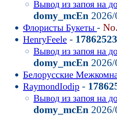
Вывод из запоя на д
domy_mcEn
2026/
-
No
Флористы Букеты
-
1786252
HenryFeele
Вывод из запоя на д
domy_mcEn
2026/
Белорусские Межкомн
-
17862
RaymondIodip
Вывод из запоя на д
domy_mcEn
2026/