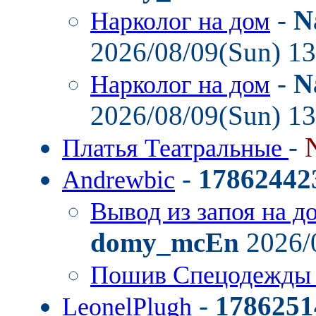
-
N
Нарколог на дом
2026/08/09(Sun) 1
-
N
Нарколог на дом
2026/08/09(Sun) 1
-
Платья Театральные
-
17862442
Andrewbic
Вывод из запоя на д
domy_mcEn
2026/
Пошив Спецодежды
-
1786251
LeonelPlugh