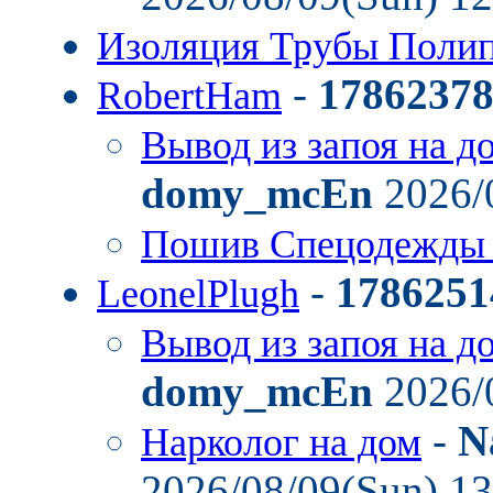
Изоляция Трубы Поли
-
1786237
RobertHam
Вывод из запоя на д
domy_mcEn
2026/
Пошив Спецодежды
-
1786251
LeonelPlugh
Вывод из запоя на д
domy_mcEn
2026/
-
N
Нарколог на дом
2026/08/09(Sun) 1