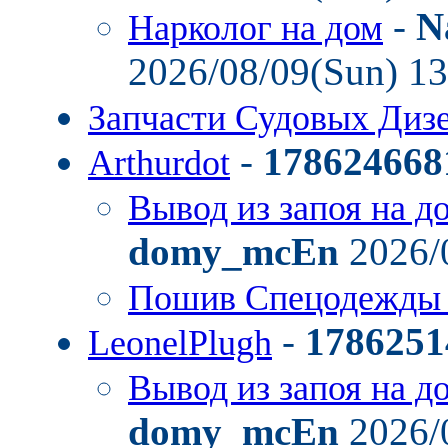
-
N
Нарколог на дом
2026/08/09(Sun) 1
Запчасти Судовых Диз
-
178624668
Arthurdot
Вывод из запоя на д
domy_mcEn
2026/
Пошив Спецодежды
-
1786251
LeonelPlugh
Вывод из запоя на д
domy_mcEn
2026/