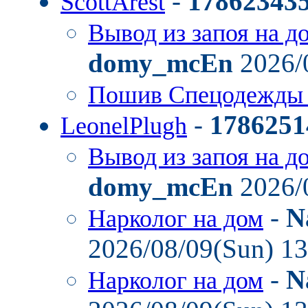
-
17862343
ScottArest
Вывод из запоя на д
domy_mcEn
2026/
Пошив Спецодежды
-
1786251
LeonelPlugh
Вывод из запоя на д
domy_mcEn
2026/
-
N
Нарколог на дом
2026/08/09(Sun) 1
-
N
Нарколог на дом