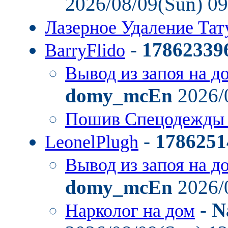
2026/08/09(Sun) 0
Лазерное Удаление Та
-
17862339
BarryFlido
Вывод из запоя на д
domy_mcEn
2026/
Пошив Спецодежды
-
1786251
LeonelPlugh
Вывод из запоя на д
domy_mcEn
2026/
-
N
Нарколог на дом