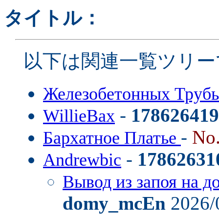
タイトル：
以下は関連一覧ツリー
Железобетонных Труб
-
178626419
WillieBax
-
No
Бархатное Платье
-
17862631
Andrewbic
Вывод из запоя на д
domy_mcEn
2026/