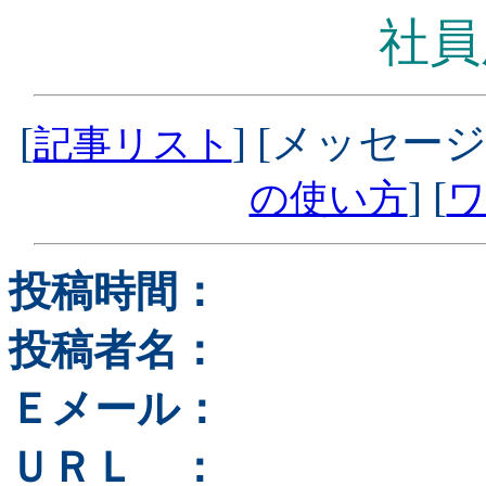
社員
[
] [メッセージ
記事リスト
] [
の使い方
ワ
投稿時間：
投稿者名：
Ｅメール：
ＵＲＬ ：