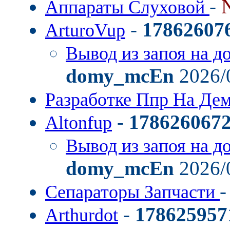
-
Аппараты Слуховой
-
17862607
ArturoVup
Вывод из запоя на д
domy_mcEn
2026/
Разработке Ппр На Де
-
178626067
Altonfup
Вывод из запоя на д
domy_mcEn
2026/
Сепараторы Запчасти
-
178625957
Arthurdot