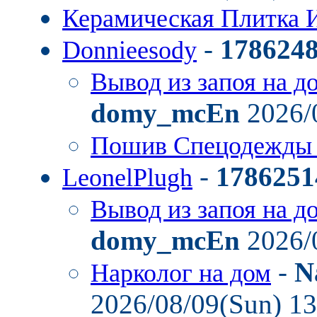
Керамическая Плитка 
-
178624
Donnieesody
Вывод из запоя на д
domy_mcEn
2026/
Пошив Спецодежды
-
1786251
LeonelPlugh
Вывод из запоя на д
domy_mcEn
2026/
-
N
Нарколог на дом
2026/08/09(Sun) 1