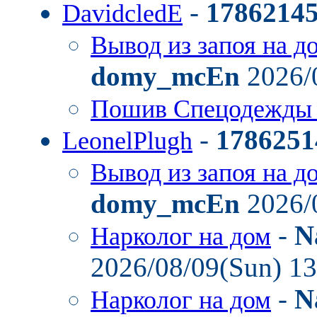
-
1786214
DavidcledE
Вывод из запоя на д
domy_mcEn
2026/
Пошив Спецодежды
-
1786251
LeonelPlugh
Вывод из запоя на д
domy_mcEn
2026/
-
N
Нарколог на дом
2026/08/09(Sun) 1
-
N
Нарколог на дом