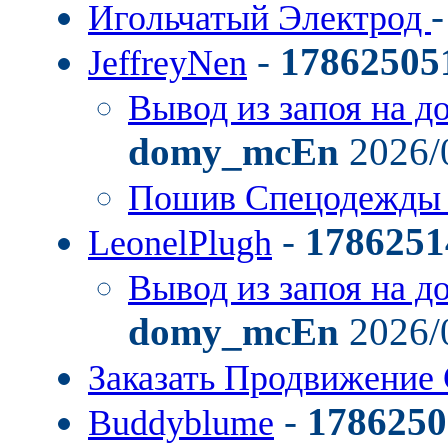
Игольчатый Электрод
-
17862505
JeffreyNen
Вывод из запоя на д
domy_mcEn
2026/
Пошив Спецодежды
-
1786251
LeonelPlugh
Вывод из запоя на д
domy_mcEn
2026/
Заказать Продвижение 
-
1786250
Buddyblume