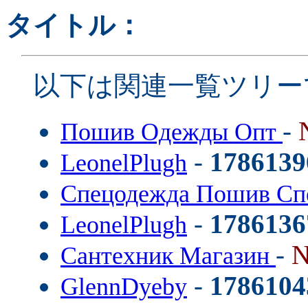
タイトル：
以下は関連一覧ツリー
-
Пошив Одежды Опт
-
1786139
LeonelPlugh
Спецодежда Пошив С
-
1786136
LeonelPlugh
-
N
Сантехник Магазин
-
1786104
GlennDyeby