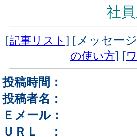
社員
[
] [メッセージ
記事リスト
] [
の使い方
ワ
投稿時間：
投稿者名：
Ｅメール：
ＵＲＬ ：