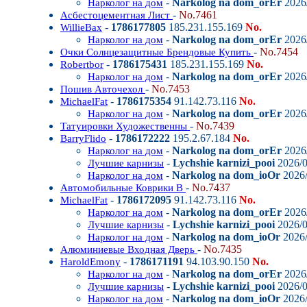
-
Narkolog na dom_orEr
2026/
Нарколог на дом
-
No.7461
Асбестоцементная Лист
-
1786177805
185.231.155.169
No.
WillieBax
-
Narkolog na dom_orEr
2026/
Нарколог на дом
-
No.7454
Очки Солнцезащитные Брендовые Купить
-
1786175431
185.231.155.169
No.
Robertbor
-
Narkolog na dom_orEr
2026/
Нарколог на дом
-
No.7453
Пошив Авточехол
-
1786175354
91.142.73.116
No.
MichaelFat
-
Narkolog na dom_orEr
2026/
Нарколог на дом
-
No.7439
Татуировки Художественны
-
1786172222
195.2.67.184
No.
BarryFlido
-
Narkolog na dom_orEr
2026/
Нарколог на дом
-
Lychshie karnizi_pooi
2026/0
Лучшие карнизы
-
Narkolog na dom_ioOr
2026/
Нарколог на дом
-
No.7437
Автомобильные Коврики В
-
1786172095
91.142.73.116
No.
MichaelFat
-
Narkolog na dom_orEr
2026/
Нарколог на дом
-
Lychshie karnizi_pooi
2026/0
Лучшие карнизы
-
Narkolog na dom_ioOr
2026/
Нарколог на дом
-
No.7435
Алюминиевые Входная Дверь
-
1786171191
94.103.90.150
No.
HaroldEmony
-
Narkolog na dom_orEr
2026/
Нарколог на дом
-
Lychshie karnizi_pooi
2026/0
Лучшие карнизы
-
Narkolog na dom_ioOr
2026/
Нарколог на дом