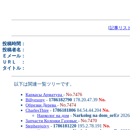
[
記事リス
投稿時間：
投稿者名：
Ｅメール：
ＵＲＬ ：
タイトル：
以下は関連一覧ツリーです。
-
No.7476
Каркасы Арматура
-
1786182790
178.20.47.39
No.
Billyesopy
-
No.7474
Обрезки Дерева
-
1786181806
84.54.44.204
No.
CharlesThire
-
Narkolog na dom_orEr
2026/
Нарколог на дом
-
No.7470
Запчасти Колонки Газовые
-
1786181220
195.2.78.191
No.
Stephenjoivy