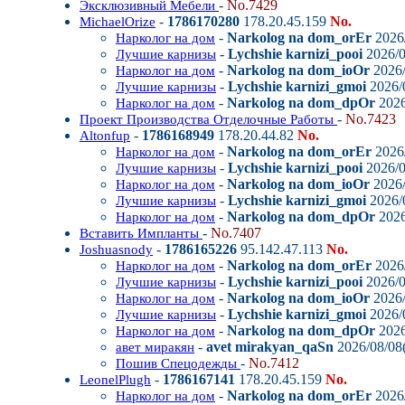
-
No.7429
Эксклюзивный Мебели
-
1786170280
178.20.45.159
No.
MichaelOrize
-
Narkolog na dom_orEr
2026/
Нарколог на дом
-
Lychshie karnizi_pooi
2026/0
Лучшие карнизы
-
Narkolog na dom_ioOr
2026/
Нарколог на дом
-
Lychshie karnizi_gmoi
2026/0
Лучшие карнизы
-
Narkolog na dom_dpOr
2026
Нарколог на дом
-
No.7423
Проект Производства Отделочные Работы
-
1786168949
178.20.44.82
No.
Altonfup
-
Narkolog na dom_orEr
2026/
Нарколог на дом
-
Lychshie karnizi_pooi
2026/0
Лучшие карнизы
-
Narkolog na dom_ioOr
2026/
Нарколог на дом
-
Lychshie karnizi_gmoi
2026/0
Лучшие карнизы
-
Narkolog na dom_dpOr
2026
Нарколог на дом
-
No.7407
Вставить Импланты
-
1786165226
95.142.47.113
No.
Joshuasnody
-
Narkolog na dom_orEr
2026/
Нарколог на дом
-
Lychshie karnizi_pooi
2026/0
Лучшие карнизы
-
Narkolog na dom_ioOr
2026/
Нарколог на дом
-
Lychshie karnizi_gmoi
2026/0
Лучшие карнизы
-
Narkolog na dom_dpOr
2026
Нарколог на дом
-
avet mirakyan_qaSn
2026/08/08(
авет миракян
-
No.7412
Пошив Спецодежды
-
1786167141
178.20.45.159
No.
LeonelPlugh
-
Narkolog na dom_orEr
2026/
Нарколог на дом