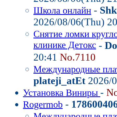
-
Shk
Школа онлайн
2026/08/06(Thu) 2
Снятие ломки кругл
клинике Детокс
-
Do
20:41
No.7110
Международные пла
plateji_atEt
2026/0
-
No
Установка Виниры
-
17860040
Rogermob
Международные пла