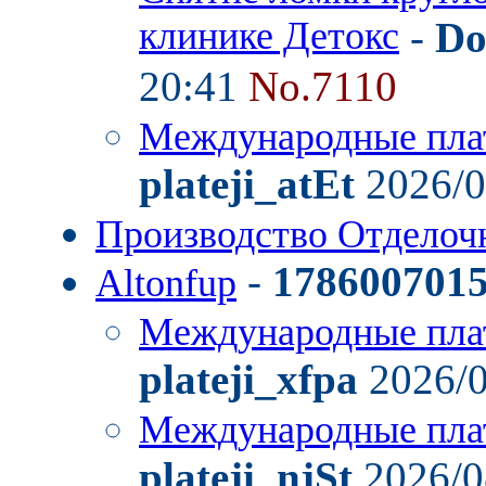
клинике Детокс
-
Do
20:41
No.7110
Международные пла
plateji_atEt
2026/0
Производство Отделоч
-
178600701
Altonfup
Международные пла
plateji_xfpa
2026/0
Международные пла
plateji_njSt
2026/0