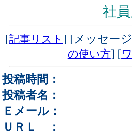
社員
[
] [メッセージ
記事リスト
] [
の使い方
ワ
投稿時間：
投稿者名：
Ｅメール：
ＵＲＬ ：