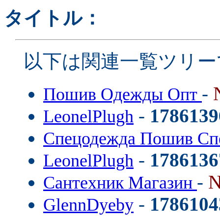
タイトル：
以下は関連一覧ツリー
-
Пошив Одежды Опт
-
1786139
LeonelPlugh
Спецодежда Пошив С
-
1786136
LeonelPlugh
-
N
Сантехник Магазин
-
1786104
GlennDyeby