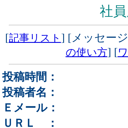
社員
[
] [メッセージ
記事リスト
] [
の使い方
ワ
投稿時間：
投稿者名：
Ｅメール：
ＵＲＬ ：