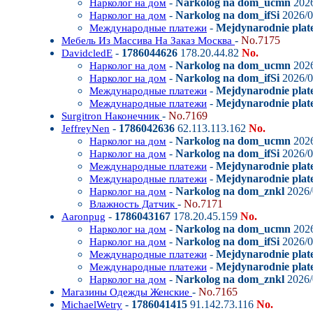
-
Narkolog na dom_ucmn
2026
Нарколог на дом
-
Narkolog na dom_ifSi
2026/0
Нарколог на дом
-
Mejdynarodnie plat
Международные платежи
-
No.7175
Мебель Из Массива На Заказ Москва
-
1786044626
178.20.44.82
No.
DavidcledE
-
Narkolog na dom_ucmn
2026
Нарколог на дом
-
Narkolog na dom_ifSi
2026/0
Нарколог на дом
-
Mejdynarodnie plat
Международные платежи
-
Mejdynarodnie plate
Международные платежи
-
No.7169
Surgitron Наконечник
-
1786042636
62.113.113.162
No.
JeffreyNen
-
Narkolog na dom_ucmn
2026
Нарколог на дом
-
Narkolog na dom_ifSi
2026/0
Нарколог на дом
-
Mejdynarodnie plat
Международные платежи
-
Mejdynarodnie plate
Международные платежи
-
Narkolog na dom_znkl
2026/
Нарколог на дом
-
No.7171
Влажность Датчик
-
1786043167
178.20.45.159
No.
Aaronpug
-
Narkolog na dom_ucmn
2026
Нарколог на дом
-
Narkolog na dom_ifSi
2026/0
Нарколог на дом
-
Mejdynarodnie plat
Международные платежи
-
Mejdynarodnie plate
Международные платежи
-
Narkolog na dom_znkl
2026/
Нарколог на дом
-
No.7165
Магазины Одежды Женские
-
1786041415
91.142.73.116
No.
MichaelWetry