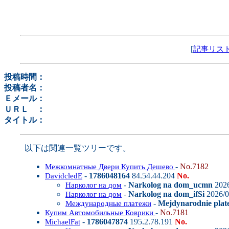
[
記事リス
投稿時間：
投稿者名：
Ｅメール：
ＵＲＬ ：
タイトル：
以下は関連一覧ツリーです。
-
No.7182
Межкомнатные Двери Купить Дешево
-
1786048164
84.54.44.204
No.
DavidcledE
-
Narkolog na dom_ucmn
2026
Нарколог на дом
-
Narkolog na dom_ifSi
2026/0
Нарколог на дом
-
Mejdynarodnie plat
Международные платежи
-
No.7181
Купим Автомобильные Коврики
-
1786047874
195.2.78.191
No.
MichaelFat