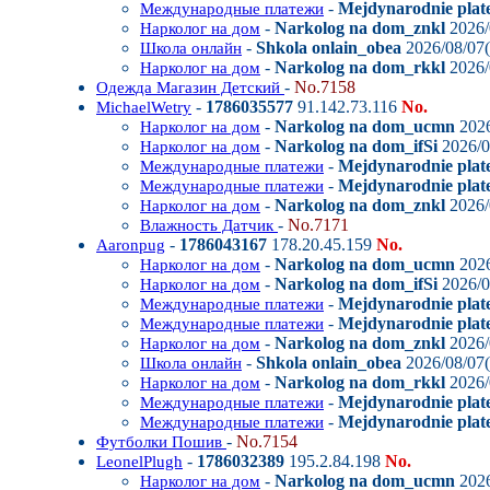
-
Mejdynarodnie plate
Международные платежи
-
Narkolog na dom_znkl
2026/
Нарколог на дом
-
Shkola onlain_obea
2026/08/07(
Школа онлайн
-
Narkolog na dom_rkkl
2026/
Нарколог на дом
-
No.7158
Одежда Магазин Детский
-
1786035577
91.142.73.116
No.
MichaelWetry
-
Narkolog na dom_ucmn
2026
Нарколог на дом
-
Narkolog na dom_ifSi
2026/0
Нарколог на дом
-
Mejdynarodnie plat
Международные платежи
-
Mejdynarodnie plate
Международные платежи
-
Narkolog na dom_znkl
2026/
Нарколог на дом
-
No.7171
Влажность Датчик
-
1786043167
178.20.45.159
No.
Aaronpug
-
Narkolog na dom_ucmn
2026
Нарколог на дом
-
Narkolog na dom_ifSi
2026/0
Нарколог на дом
-
Mejdynarodnie plat
Международные платежи
-
Mejdynarodnie plate
Международные платежи
-
Narkolog na dom_znkl
2026/
Нарколог на дом
-
Shkola onlain_obea
2026/08/07(
Школа онлайн
-
Narkolog na dom_rkkl
2026/
Нарколог на дом
-
Mejdynarodnie plate
Международные платежи
-
Mejdynarodnie plate
Международные платежи
-
No.7154
Футболки Пошив
-
1786032389
195.2.84.198
No.
LeonelPlugh
-
Narkolog na dom_ucmn
2026
Нарколог на дом