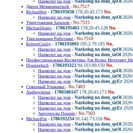
-
Narkolog na dom_qsOl
2026/
Нарколог на дом
-
No.7517
Двери Межкомнатной
-
1786195838
178.20.43.173
No.
Richardfep
-
Narkolog na dom_qsOl
2026/
Нарколог на дом
-
No.7515
Уничтожения Запахов
-
1786195463
178.20.45.128
No.
MichaelJeano
-
Narkolog na dom_qsOl
2026/
Нарколог на дом
-
No.7510
Такелажными Работами
-
1786193893
195.2.79.165
No.
RobertCouby
-
Narkolog na dom_qsOl
2026/
Нарколог на дом
-
Narkolog na dom_taOl
2026/
Нарколог на дом
Профессиональная Косметика Для Волос Интернет М
-
1786193322
94.103.90.150
No.
Duanegluch
-
Narkolog na dom_qsOl
2026/
Нарколог на дом
-
Narkolog na dom_taOl
2026/
Нарколог на дом
-
Narkolog na dom_gyEr
2026/
Нарколог на дом
-
No.7483
Северный Упаковка
-
1786186147
178.20.43.173
No.
Andrewinput
-
Narkolog na dom_qsOl
2026/
Нарколог на дом
-
Narkolog na dom_taOl
2026/
Нарколог на дом
-
Narkolog na dom_gyEr
2026/
Нарколог на дом
-
No.7503
Авточехлы Пошив
-
1786192254
91.142.73.116
No.
MichaelFat
-
Narkolog na dom_qsOl
2026/
Нарколог на дом
-
Narkolog na dom_taOl
2026/
Нарколог на дом