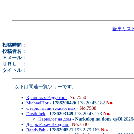
[
記事リス
投稿時間：
投稿者名：
Ｅメール：
ＵＲＬ ：
タイトル：
以下は関連一覧ツリーです。
-
No.7550
Крановых Редуктор
-
1786206426
178.20.45.182
No.
MichaelHor
-
No.7538
Стерилизации Животных
-
1786203149
178.20.43.173
No.
Dustinhek
-
Narkolog na dom_qsOl
2026/
Нарколог на дом
-
No.7530
Дверь Рехау Входная
-
1786200521
195.2.79.165
No.
RandyFah