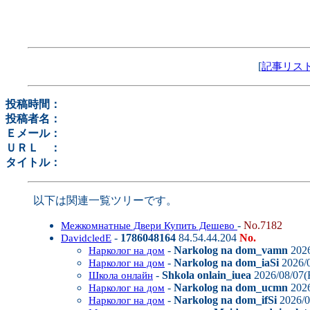
[
記事リス
投稿時間：
投稿者名：
Ｅメール：
ＵＲＬ ：
タイトル：
以下は関連一覧ツリーです。
-
No.7182
Межкомнатные Двери Купить Дешево
-
1786048164
84.54.44.204
No.
DavidcledE
-
Narkolog na dom_vamn
2026
Нарколог на дом
-
Narkolog na dom_iaSi
2026/0
Нарколог на дом
-
Shkola onlain_iuea
2026/08/07(F
Школа онлайн
-
Narkolog na dom_ucmn
2026
Нарколог на дом
-
Narkolog na dom_ifSi
2026/0
Нарколог на дом