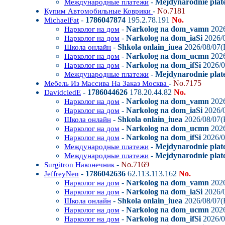
-
Mejdynarodnie plat
Международные платежи
-
No.7181
Купим Автомобильные Коврики
-
1786047874
195.2.78.191
No.
MichaelFat
-
Narkolog na dom_vamn
2026
Нарколог на дом
-
Narkolog na dom_iaSi
2026/0
Нарколог на дом
-
Shkola onlain_iuea
2026/08/07(F
Школа онлайн
-
Narkolog na dom_ucmn
2026
Нарколог на дом
-
Narkolog na dom_ifSi
2026/0
Нарколог на дом
-
Mejdynarodnie plat
Международные платежи
-
No.7175
Мебель Из Массива На Заказ Москва
-
1786044626
178.20.44.82
No.
DavidcledE
-
Narkolog na dom_vamn
2026
Нарколог на дом
-
Narkolog na dom_iaSi
2026/0
Нарколог на дом
-
Shkola onlain_iuea
2026/08/07(F
Школа онлайн
-
Narkolog na dom_ucmn
2026
Нарколог на дом
-
Narkolog na dom_ifSi
2026/0
Нарколог на дом
-
Mejdynarodnie plat
Международные платежи
-
Mejdynarodnie plate
Международные платежи
-
No.7169
Surgitron Наконечник
-
1786042636
62.113.113.162
No.
JeffreyNen
-
Narkolog na dom_vamn
2026
Нарколог на дом
-
Narkolog na dom_iaSi
2026/0
Нарколог на дом
-
Shkola onlain_iuea
2026/08/07(F
Школа онлайн
-
Narkolog na dom_ucmn
2026
Нарколог на дом
-
Narkolog na dom_ifSi
2026/0
Нарколог на дом