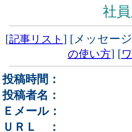
社員
[
] [メッセージ
記事リスト
] [
の使い方
ワ
投稿時間：
投稿者名：
Ｅメール：
ＵＲＬ ：