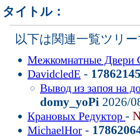
タイトル：
以下は関連一覧ツリー
Межкомнатные Двери 
-
1786214
DavidcledE
Вывод из запоя на д
domy_yoPi
2026/08
-
N
Крановых Редуктор
-
1786206
MichaelHor