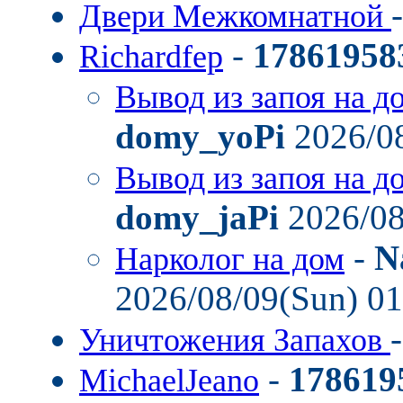
Двери Межкомнатной
-
17861958
Richardfep
Вывод из запоя на д
domy_yoPi
2026/08
Вывод из запоя на д
domy_jaPi
2026/08
-
N
Нарколог на дом
2026/08/09(Sun) 0
Уничтожения Запахов
-
178619
MichaelJeano