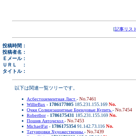
[
記事リス
投稿時間：
投稿者名：
Ｅメール：
ＵＲＬ ：
タイトル：
以下は関連一覧ツリーです。
-
No.7461
Асбестоцементная Лист
-
1786177805
185.231.155.169
No.
WillieBax
-
No.7454
Очки Солнцезащитные Брендовые Купить
-
1786175431
185.231.155.169
No.
Robertbor
-
No.7453
Пошив Авточехол
-
1786175354
91.142.73.116
No.
MichaelFat
-
No.7439
Татуировки Художественны