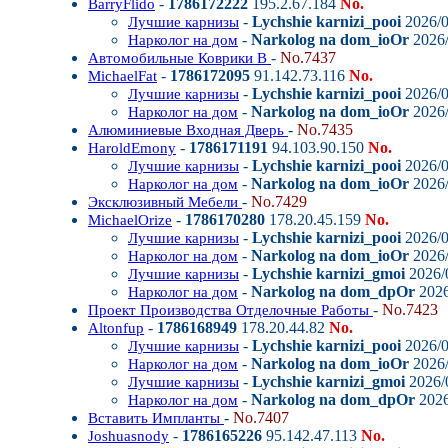
-
1786172222
195.2.67.184
No.
BarryFlido
-
Lychshie karnizi_pooi
2026/0
Лучшие карнизы
-
Narkolog na dom_ioOr
2026/
Нарколог на дом
-
No.7437
Автомобильные Коврики В
-
1786172095
91.142.73.116
No.
MichaelFat
-
Lychshie karnizi_pooi
2026/0
Лучшие карнизы
-
Narkolog na dom_ioOr
2026/
Нарколог на дом
-
No.7435
Алюминиевые Входная Дверь
-
1786171191
94.103.90.150
No.
HaroldEmony
-
Lychshie karnizi_pooi
2026/0
Лучшие карнизы
-
Narkolog na dom_ioOr
2026/
Нарколог на дом
-
No.7429
Эксклюзивный Мебели
-
1786170280
178.20.45.159
No.
MichaelOrize
-
Lychshie karnizi_pooi
2026/0
Лучшие карнизы
-
Narkolog na dom_ioOr
2026/
Нарколог на дом
-
Lychshie karnizi_gmoi
2026/0
Лучшие карнизы
-
Narkolog na dom_dpOr
2026
Нарколог на дом
-
No.7423
Проект Производства Отделочные Работы
-
1786168949
178.20.44.82
No.
Altonfup
-
Lychshie karnizi_pooi
2026/0
Лучшие карнизы
-
Narkolog na dom_ioOr
2026/
Нарколог на дом
-
Lychshie karnizi_gmoi
2026/0
Лучшие карнизы
-
Narkolog na dom_dpOr
2026
Нарколог на дом
-
No.7407
Вставить Импланты
-
1786165226
95.142.47.113
No.
Joshuasnody