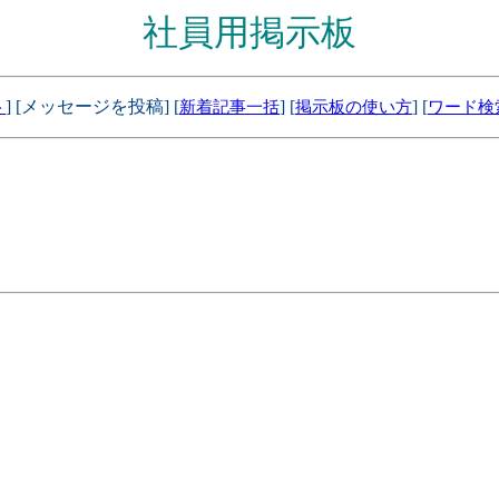
社員用掲示板
] [メッセージを投稿] [
] [
] [
ト
新着記事一括
掲示板の使い方
ワード検