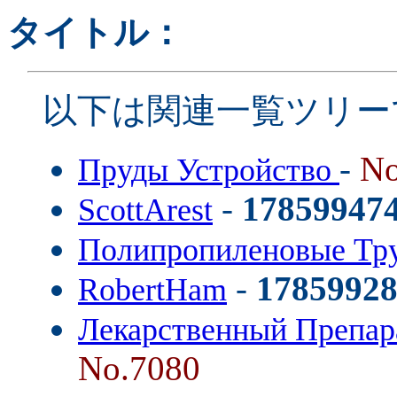
タイトル：
以下は関連一覧ツリー
-
No
Пруды Устройство
-
17859947
ScottArest
Полипропиленовые Тр
-
1785992
RobertHam
Лекарственный Препар
No.7080