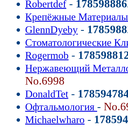
-
178598886
Robertdef
Крепёжные Материал
-
1785988
GlennDyeby
Стоматологические К
-
17859881
Rogermob
Нержавеющий Металло
No.6998
-
17859478
DonaldTet
-
No.6
Офтальмология
-
17859
Michaelwharo