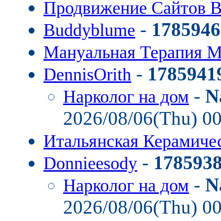
Продвижение Сайтов В
-
1785946
Buddyblume
Мануальная Терапия 
-
1785941
DennisOrith
-
N
Нарколог на дом
2026/08/06(Thu) 0
Итальянская Керамиче
-
178593
Donnieesody
-
N
Нарколог на дом
2026/08/06(Thu) 0