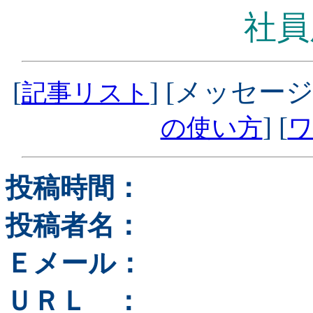
社員
[
] [メッセージ
記事リスト
] [
の使い方
ワ
投稿時間：
投稿者名：
Ｅメール：
ＵＲＬ ：