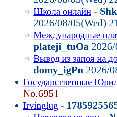
-
Shk
Школа онлайн
2026/08/05(Wed) 2
Международные пла
plateji_tuOa
2026/
Вывод из запоя на д
domy_igPn
2026/0
Государственные Юрид
No.6951
-
178592556
Irvinglug
-
N