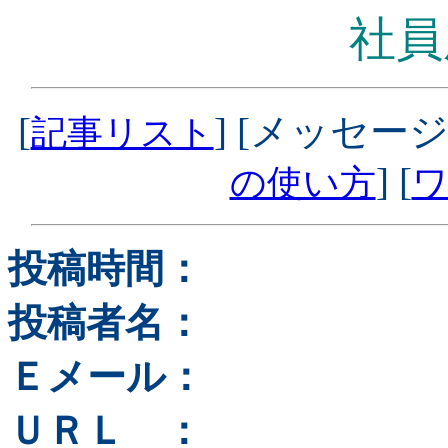
社員
[
] [メッセージ
記事リスト
] [
の使い方
ワ
投稿時間：
投稿者名：
Ｅメール：
ＵＲＬ ：