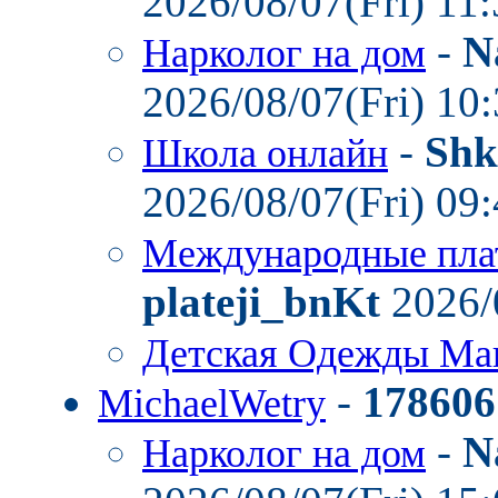
2026/08/07(Fri) 11
-
N
Нарколог на дом
2026/08/07(Fri) 10
-
Shk
Школа онлайн
2026/08/07(Fri) 09
Международные пла
plateji_bnKt
2026/
Детская Одежды Ма
-
178606
MichaelWetry
-
N
Нарколог на дом