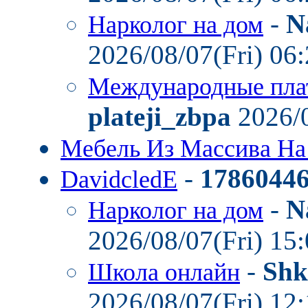
-
N
Нарколог на дом
2026/08/07(Fri) 06
Международные пла
plateji_zbpa
2026/0
Мебель Из Массива На
-
1786044
DavidcledE
-
N
Нарколог на дом
2026/08/07(Fri) 15
-
Shk
Школа онлайн
2026/08/07(Fri) 12