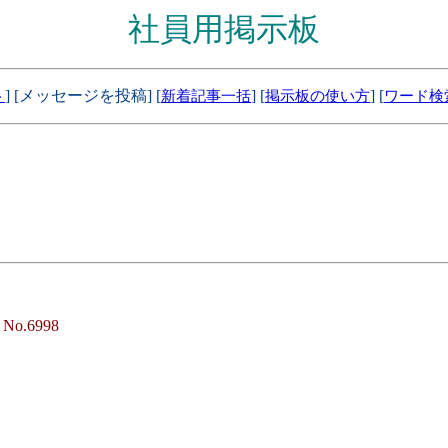
社員用掲示板
] [メッセージを投稿] [
] [
] [
ト
新着記事一括
掲示板の使い方
ワード検
-
No.6998