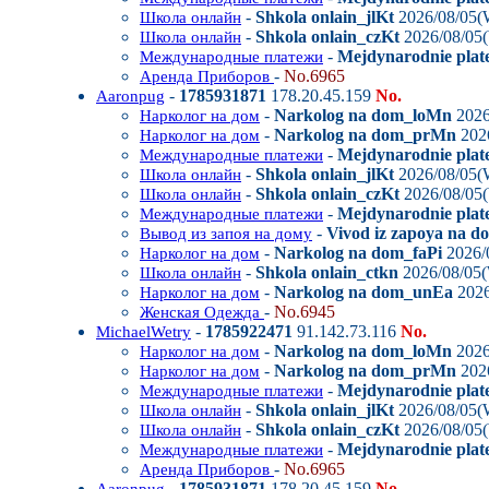
-
Shkola onlain_jlKt
2026/08/05(
Школа онлайн
-
Shkola onlain_czKt
2026/08/05
Школа онлайн
-
Mejdynarodnie plat
Международные платежи
-
No.6965
Аренда Приборов
-
1785931871
178.20.45.159
No.
Aaronpug
-
Narkolog na dom_loMn
2026
Нарколог на дом
-
Narkolog na dom_prMn
202
Нарколог на дом
-
Mejdynarodnie plat
Международные платежи
-
Shkola onlain_jlKt
2026/08/05(
Школа онлайн
-
Shkola onlain_czKt
2026/08/05
Школа онлайн
-
Mejdynarodnie plat
Международные платежи
-
Vivod iz zapoya na 
Вывод из запоя на дому
-
Narkolog na dom_faPi
2026/
Нарколог на дом
-
Shkola onlain_ctkn
2026/08/05
Школа онлайн
-
Narkolog na dom_unEa
2026
Нарколог на дом
-
No.6945
Женская Одежда
-
1785922471
91.142.73.116
No.
MichaelWetry
-
Narkolog na dom_loMn
2026
Нарколог на дом
-
Narkolog na dom_prMn
202
Нарколог на дом
-
Mejdynarodnie plat
Международные платежи
-
Shkola onlain_jlKt
2026/08/05(
Школа онлайн
-
Shkola onlain_czKt
2026/08/05
Школа онлайн
-
Mejdynarodnie plat
Международные платежи
-
No.6965
Аренда Приборов
-
1785931871
178.20.45.159
No.