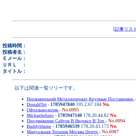
[
記事リス
投稿時間：
投稿者名：
Ｅメール：
ＵＲＬ ：
タイトル：
以下は関連一覧ツリーです。
Нержавеющий Металлопрокат Крупные Поставщики
-
1785947840
195.2.67.184
No.
DonaldTet
-
No.6995
Офтальмология
-
1785947140
178.20.44.82
No.
Michaelwharo
-
No.6994
Продвижение Сайтов В Яндексе В Топ
-
1785946539
178.20.43.173
No.
Buddyblume
-
No.6987
Мануальная Терапия Москва Центр