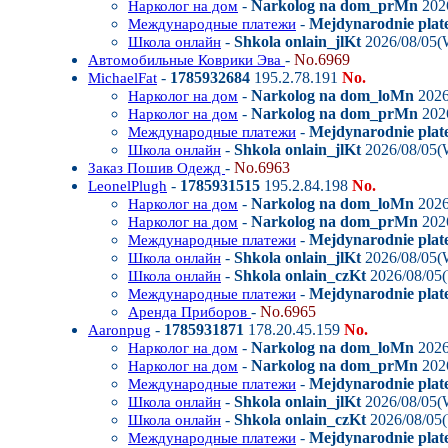
-
Narkolog na dom_prMn
202
Нарколог на дом
-
Mejdynarodnie plat
Международные платежи
-
Shkola onlain_jlKt
2026/08/05(
Школа онлайн
-
No.6969
Автомобильные Коврики Эва
-
1785932684
195.2.78.191
No.
MichaelFat
-
Narkolog na dom_loMn
2026
Нарколог на дом
-
Narkolog na dom_prMn
202
Нарколог на дом
-
Mejdynarodnie plat
Международные платежи
-
Shkola onlain_jlKt
2026/08/05(
Школа онлайн
-
No.6963
Заказ Пошив Одежд
-
1785931515
195.2.84.198
No.
LeonelPlugh
-
Narkolog na dom_loMn
2026
Нарколог на дом
-
Narkolog na dom_prMn
202
Нарколог на дом
-
Mejdynarodnie plat
Международные платежи
-
Shkola onlain_jlKt
2026/08/05(
Школа онлайн
-
Shkola onlain_czKt
2026/08/05
Школа онлайн
-
Mejdynarodnie plat
Международные платежи
-
No.6965
Аренда Приборов
-
1785931871
178.20.45.159
No.
Aaronpug
-
Narkolog na dom_loMn
2026
Нарколог на дом
-
Narkolog na dom_prMn
202
Нарколог на дом
-
Mejdynarodnie plat
Международные платежи
-
Shkola onlain_jlKt
2026/08/05(
Школа онлайн
-
Shkola onlain_czKt
2026/08/05
Школа онлайн
-
Mejdynarodnie plat
Международные платежи