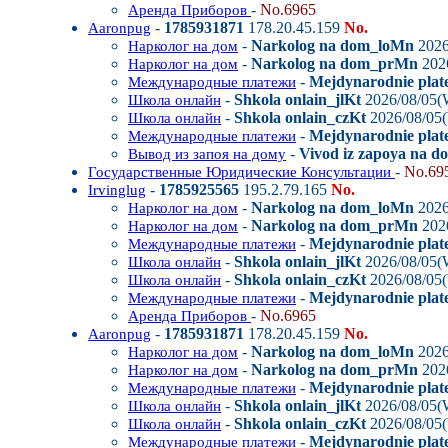
-
No.6965
Аренда Приборов
-
1785931871
178.20.45.159
No.
Aaronpug
-
Narkolog na dom_loMn
2026
Нарколог на дом
-
Narkolog na dom_prMn
202
Нарколог на дом
-
Mejdynarodnie plat
Международные платежи
-
Shkola onlain_jlKt
2026/08/05(
Школа онлайн
-
Shkola onlain_czKt
2026/08/05
Школа онлайн
-
Mejdynarodnie plat
Международные платежи
-
Vivod iz zapoya na 
Вывод из запоя на дому
-
No.69
Государственные Юридические Консультации
-
1785925565
195.2.79.165
No.
Irvinglug
-
Narkolog na dom_loMn
2026
Нарколог на дом
-
Narkolog na dom_prMn
202
Нарколог на дом
-
Mejdynarodnie plat
Международные платежи
-
Shkola onlain_jlKt
2026/08/05(
Школа онлайн
-
Shkola onlain_czKt
2026/08/05
Школа онлайн
-
Mejdynarodnie plat
Международные платежи
-
No.6965
Аренда Приборов
-
1785931871
178.20.45.159
No.
Aaronpug
-
Narkolog na dom_loMn
2026
Нарколог на дом
-
Narkolog na dom_prMn
202
Нарколог на дом
-
Mejdynarodnie plat
Международные платежи
-
Shkola onlain_jlKt
2026/08/05(
Школа онлайн
-
Shkola onlain_czKt
2026/08/05
Школа онлайн
-
Mejdynarodnie plat
Международные платежи