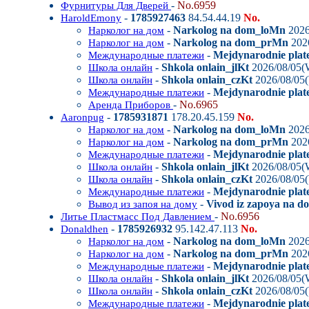
-
No.6959
Фурнитуры Для Дверей
-
1785927463
84.54.44.19
No.
HaroldEmony
-
Narkolog na dom_loMn
2026
Нарколог на дом
-
Narkolog na dom_prMn
202
Нарколог на дом
-
Mejdynarodnie plat
Международные платежи
-
Shkola onlain_jlKt
2026/08/05(
Школа онлайн
-
Shkola onlain_czKt
2026/08/05
Школа онлайн
-
Mejdynarodnie plat
Международные платежи
-
No.6965
Аренда Приборов
-
1785931871
178.20.45.159
No.
Aaronpug
-
Narkolog na dom_loMn
2026
Нарколог на дом
-
Narkolog na dom_prMn
202
Нарколог на дом
-
Mejdynarodnie plat
Международные платежи
-
Shkola onlain_jlKt
2026/08/05(
Школа онлайн
-
Shkola onlain_czKt
2026/08/05
Школа онлайн
-
Mejdynarodnie plat
Международные платежи
-
Vivod iz zapoya na 
Вывод из запоя на дому
-
No.6956
Литье Пластмасс Под Давлением
-
1785926932
95.142.47.113
No.
Donaldhen
-
Narkolog na dom_loMn
2026
Нарколог на дом
-
Narkolog na dom_prMn
202
Нарколог на дом
-
Mejdynarodnie plat
Международные платежи
-
Shkola onlain_jlKt
2026/08/05(
Школа онлайн
-
Shkola onlain_czKt
2026/08/05
Школа онлайн
-
Mejdynarodnie plat
Международные платежи