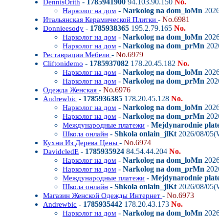
-
1785941900
94.103.90.150
No.
DennisOrith
-
Narkolog na dom_loMn
2026
Нарколог на дом
-
No.6981
Итальянская Керамической Плитки
-
1785938365
195.2.79.165
No.
Donnieesody
-
Narkolog na dom_loMn
2026
Нарколог на дом
-
Narkolog na dom_prMn
202
Нарколог на дом
-
No.6979
Реставрации Мебели
-
1785937082
178.20.45.182
No.
Cliftonidemo
-
Narkolog na dom_loMn
2026
Нарколог на дом
-
Narkolog na dom_prMn
202
Нарколог на дом
-
No.6976
Одежда Женская
-
1785936385
178.20.45.128
No.
Andrewbic
-
Narkolog na dom_loMn
2026
Нарколог на дом
-
Narkolog na dom_prMn
202
Нарколог на дом
-
Mejdynarodnie plat
Международные платежи
-
Shkola onlain_jlKt
2026/08/05(
Школа онлайн
-
No.6974
Кухни Из Дерева Цены
-
1785935924
84.54.44.204
No.
DavidcledE
-
Narkolog na dom_loMn
2026
Нарколог на дом
-
Narkolog na dom_prMn
202
Нарколог на дом
-
Mejdynarodnie plat
Международные платежи
-
Shkola onlain_jlKt
2026/08/05(
Школа онлайн
-
No.6973
Магазин Женской Одежды Интернет
-
1785935442
178.20.43.173
No.
Andrewbic
-
Narkolog na dom_loMn
2026
Нарколог на дом