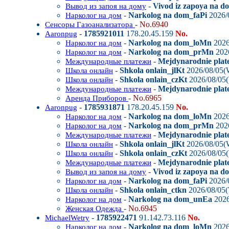
-
Vivod iz zapoya na 
Вывод из запоя на дому
-
Narkolog na dom_faPi
2026/
Нарколог на дом
-
No.6940
Сенсоры Газоанализатора
-
1785921011
178.20.45.159
No.
Aaronpug
-
Narkolog na dom_loMn
2026
Нарколог на дом
-
Narkolog na dom_prMn
202
Нарколог на дом
-
Mejdynarodnie plat
Международные платежи
-
Shkola onlain_jlKt
2026/08/05(
Школа онлайн
-
Shkola onlain_czKt
2026/08/05
Школа онлайн
-
Mejdynarodnie plat
Международные платежи
-
No.6965
Аренда Приборов
-
1785931871
178.20.45.159
No.
Aaronpug
-
Narkolog na dom_loMn
2026
Нарколог на дом
-
Narkolog na dom_prMn
202
Нарколог на дом
-
Mejdynarodnie plat
Международные платежи
-
Shkola onlain_jlKt
2026/08/05(
Школа онлайн
-
Shkola onlain_czKt
2026/08/05
Школа онлайн
-
Mejdynarodnie plat
Международные платежи
-
Vivod iz zapoya na 
Вывод из запоя на дому
-
Narkolog na dom_faPi
2026/
Нарколог на дом
-
Shkola onlain_ctkn
2026/08/05
Школа онлайн
-
Narkolog na dom_unEa
2026
Нарколог на дом
-
No.6945
Женская Одежда
-
1785922471
91.142.73.116
No.
MichaelWetry
-
Narkolog na dom_loMn
2026
Нарколог на дом