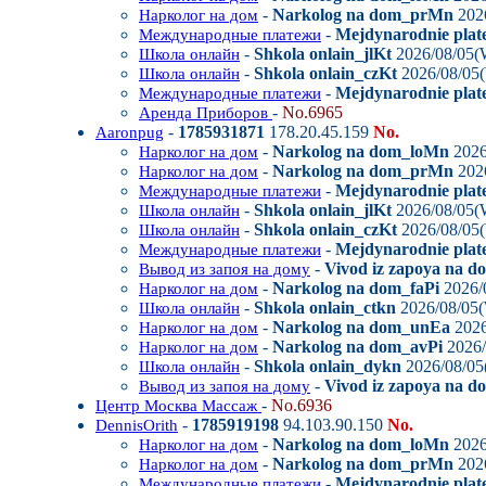
-
Narkolog na dom_prMn
202
Нарколог на дом
-
Mejdynarodnie plat
Международные платежи
-
Shkola onlain_jlKt
2026/08/05(
Школа онлайн
-
Shkola onlain_czKt
2026/08/05
Школа онлайн
-
Mejdynarodnie plat
Международные платежи
-
No.6965
Аренда Приборов
-
1785931871
178.20.45.159
No.
Aaronpug
-
Narkolog na dom_loMn
2026
Нарколог на дом
-
Narkolog na dom_prMn
202
Нарколог на дом
-
Mejdynarodnie plat
Международные платежи
-
Shkola onlain_jlKt
2026/08/05(
Школа онлайн
-
Shkola onlain_czKt
2026/08/05
Школа онлайн
-
Mejdynarodnie plat
Международные платежи
-
Vivod iz zapoya na 
Вывод из запоя на дому
-
Narkolog na dom_faPi
2026/
Нарколог на дом
-
Shkola onlain_ctkn
2026/08/05
Школа онлайн
-
Narkolog na dom_unEa
2026
Нарколог на дом
-
Narkolog na dom_avPi
2026/
Нарколог на дом
-
Shkola onlain_dykn
2026/08/05
Школа онлайн
-
Vivod iz zapoya na 
Вывод из запоя на дому
-
No.6936
Центр Москва Массаж
-
1785919198
94.103.90.150
No.
DennisOrith
-
Narkolog na dom_loMn
2026
Нарколог на дом
-
Narkolog na dom_prMn
202
Нарколог на дом
-
Mejdynarodnie plat
Международные платежи