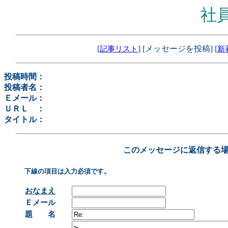
社
[
] [メッセージを投稿] [
記事リスト
新
投稿時間：
投稿者名：
Ｅメール：
ＵＲＬ ：
タイトル：
このメッセージに返信する
下線の項目は入力必須です。
おなまえ
Ｅメール
題 名