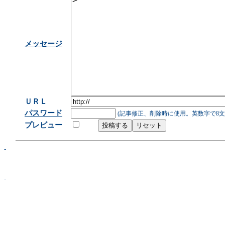
メッセージ
ＵＲＬ
パスワード
(記事修正、削除時に使用。英数字で8文
プレビュー
-
-