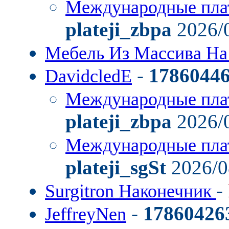
Международные пла
plateji_zbpa
2026/0
Мебель Из Массива На
-
1786044
DavidcledE
Международные пла
plateji_zbpa
2026/0
Международные пла
plateji_sgSt
2026/0
-
Surgitron Наконечник
-
17860426
JeffreyNen