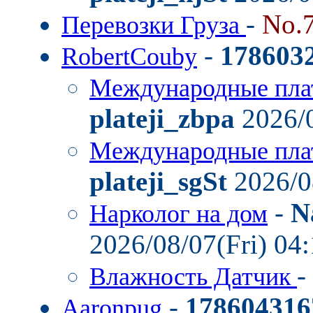
-
No.
Перевозки Груза
-
178603
RobertCouby
Международные пла
plateji_zbpa
2026/0
Международные пла
plateji_sgSt
2026/0
-
N
Нарколог на дом
2026/08/07(Fri) 04
-
Влажность Датчик
-
178604316
Aaronpug