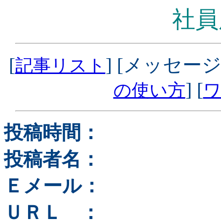
社員
[
] [メッセージ
記事リスト
] [
の使い方
ワ
投稿時間：
投稿者名：
Ｅメール：
ＵＲＬ ：