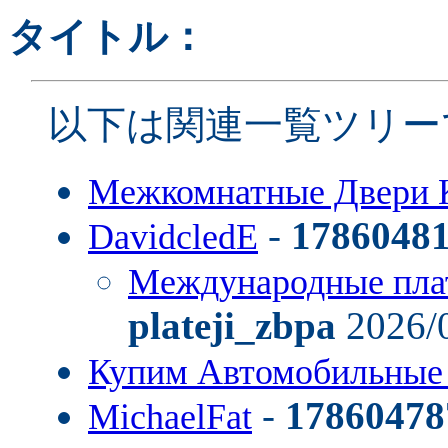
タイトル：
以下は関連一覧ツリー
Межкомнатные Двери 
-
1786048
DavidcledE
Международные пла
plateji_zbpa
2026/0
Купим Автомобильные
-
17860478
MichaelFat