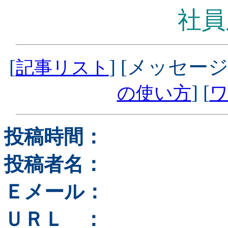
社員
[
] [メッセージ
記事リスト
] [
の使い方
ワ
投稿時間：
投稿者名：
Ｅメール：
ＵＲＬ ：