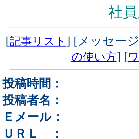
社員
[
] [メッセージ
記事リスト
] [
の使い方
ワ
投稿時間：
投稿者名：
Ｅメール：
ＵＲＬ ：