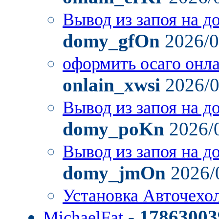
Вывод из запоя на д
domy_gfOn
2026/0
оформить осаго онл
onlain_xwsi
2026/0
Вывод из запоя на д
domy_poKn
2026/
Вывод из запоя на д
domy_jmOn
2026/
Установка Авточехо
-
17863003
MichaelFat