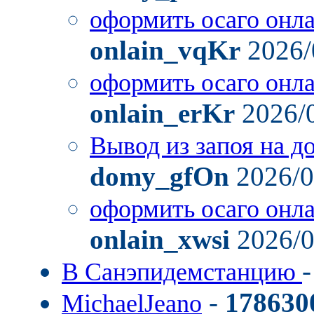
оформить осаго онл
onlain_vqKr
2026/
оформить осаго онл
onlain_erKr
2026/
Вывод из запоя на д
domy_gfOn
2026/0
оформить осаго онл
onlain_xwsi
2026/0
В Санэпидемстанцию
-
178630
MichaelJeano