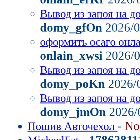
Вывод из запоя на д
domy_gfOn
2026/0
оформить осаго онл
onlain_xwsi
2026/0
Вывод из запоя на д
domy_poKn
2026/
Вывод из запоя на д
domy_jmOn
2026/
-
No
Пошив Авточехол
-
17862811