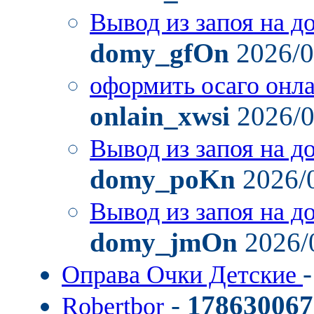
Вывод из запоя на д
domy_gfOn
2026/0
оформить осаго онл
onlain_xwsi
2026/0
Вывод из запоя на д
domy_poKn
2026/
Вывод из запоя на д
domy_jmOn
2026/
Оправа Очки Детские
-
178630067
Robertbor