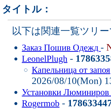
タイトル：
以下は関連一覧ツリー
-
Заказ Пошив Одежд
-
1786335
LeonelPlugh
Капельница от запоя
2026/08/10(Mon) 1
Установки Люминиро
-
17863344
Rogermob