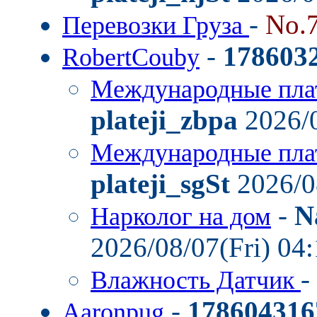
-
No.
Перевозки Груза
-
178603
RobertCouby
Международные пла
plateji_zbpa
2026/0
Международные пла
plateji_sgSt
2026/0
-
N
Нарколог на дом
2026/08/07(Fri) 04
-
Влажность Датчик
-
178604316
Aaronpug