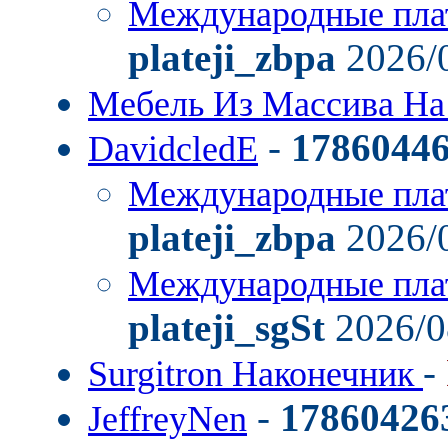
Международные пла
plateji_zbpa
2026/0
Мебель Из Массива На
-
1786044
DavidcledE
Международные пла
plateji_zbpa
2026/0
Международные пла
plateji_sgSt
2026/0
-
Surgitron Наконечник
-
17860426
JeffreyNen