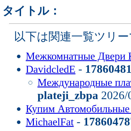
タイトル：
以下は関連一覧ツリー
Межкомнатные Двери 
-
1786048
DavidcledE
Международные пла
plateji_zbpa
2026/0
Купим Автомобильные
-
17860478
MichaelFat