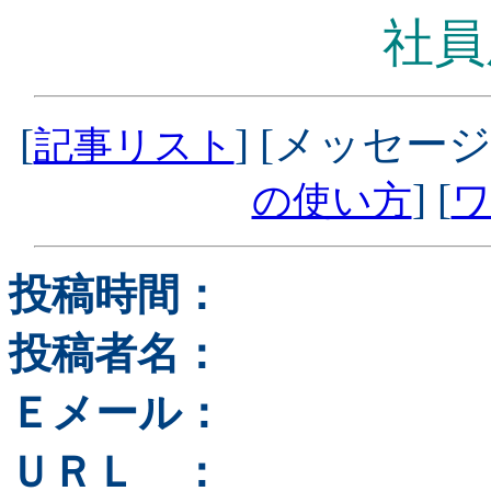
社員
[
] [メッセージ
記事リスト
] [
の使い方
ワ
投稿時間：
投稿者名：
Ｅメール：
ＵＲＬ ：