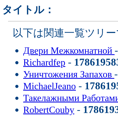
タイトル：
以下は関連一覧ツリー
Двери Межкомнатной
-
17861958
Richardfep
Уничтожения Запахов
-
178619
MichaelJeano
Такелажными Работам
-
178619
RobertCouby