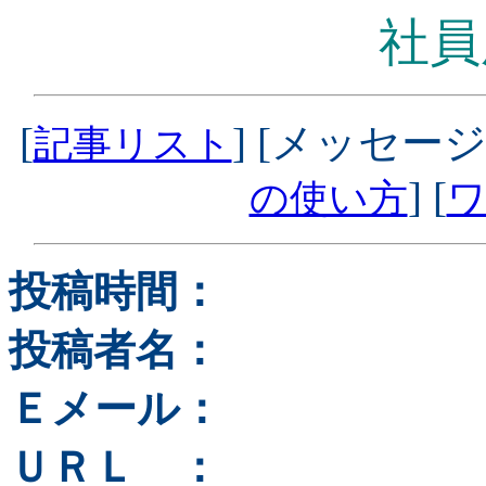
社員
[
] [メッセージ
記事リスト
] [
の使い方
ワ
投稿時間：
投稿者名：
Ｅメール：
ＵＲＬ ：